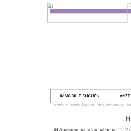
D
IMMOBILIE SUCHEN
ANZE
Immobilie
>
Immobilie Charente
>
Immobilie Ventouse
>
Ha
H
64 Anzeigen
heute verfügbar um 11:22 