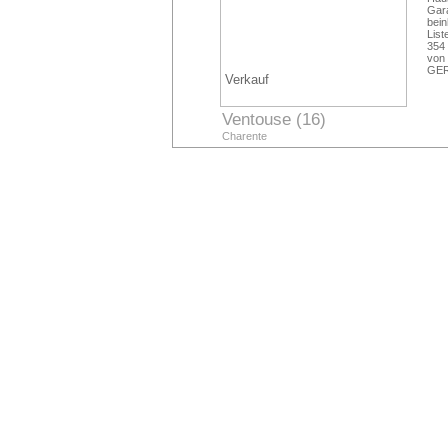
Gar
bei
List
354
von
GERV
Verkauf
Ventouse (16)
Charente