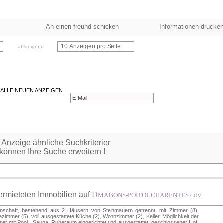
An einen freund schicken
Informationen drucke
10 Anzeigen pro Seite
absteigend
 ALLE NEUEN ANZEIGEN
 Anzeige ähnliche Suchkriterien
 können Ihre Suche erweitern !
vermieteten Immobilien auf
D
MAISONS-POITOUCHARENTES
.COM
enschaft, bestehend aus 2 Häusern von Steinmauern getrennt, mit Zimmer (8),
zimmer (5), voll ausgestattete Küche (2), Wohnzimmer (2), Keller, Möglichkeit der
er mit Pool , Sauna, Ruheraum eingerichtet und ausgestattet, geschlossener Hof,