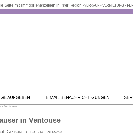
ie Seite mit Immobilienanzeigen in Ihrer Region -
VERKAUF - VERMIETUNG - F
IGE AUFGEBEN
E-MAIL BENACHRICHTIGUNGEN
SER
us Ventouse
äuser in Ventouse
auf
D
MAISONS-POITOUCHARENTES
.COM