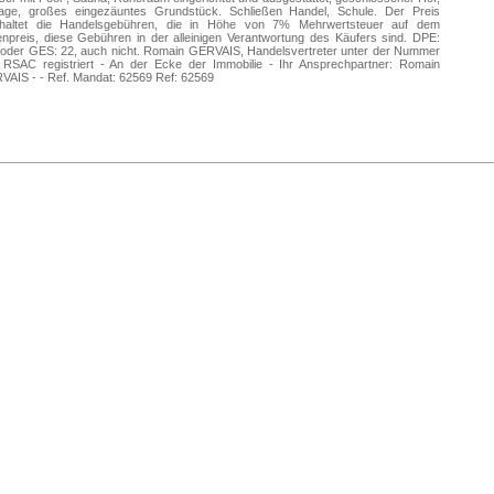
age, großes eingezäuntes Grundstück. Schließen Handel, Schule. Der Preis
nhaltet die Handelsgebühren, die in Höhe von 7% Mehrwertsteuer auf dem
enpreis, diese Gebühren in der alleinigen Verantwortung des Käufers sind. DPE:
 oder GES: 22, auch nicht. Romain GERVAIS, Handelsvertreter unter der Nummer
 RSAC registriert - An der Ecke der Immobilie - Ihr Ansprechpartner: Romain
AIS - - Ref. Mandat: 62569 Ref: 62569