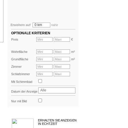
0 km
Erweitern auf
nahe
OPTIONALE KRITERIEN
Preis
€
Wohnfläche
m²
Grundfläche
m²
Zimmer
Schlafzimmer
Mit Schimmbad
Alle
Datum der Anzeige
Nur mit Bild
ERHALTEN SIE ANZEIGEN
IN ECHTZEIT