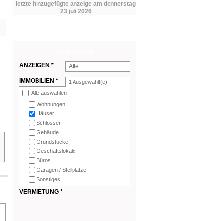
letzte hinzugefügte anzeige am donnerstag
23 juli 2026
n
IHRE SUCHE
ANZEIGEN *
Alle
IMMOBILIEN *
1
Ausgewählt(e)
Alle auswählen
Wohnungen
Häuser
Schlösser
Gebäude
Grundstücke
Geschäftslokale
Büros
Garagen / Stellplätze
Sonstiges
VERMIETUNG *