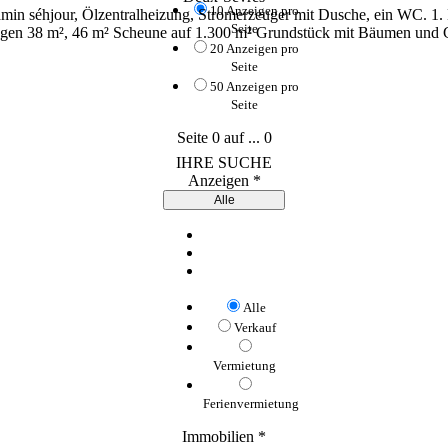
10 Anzeigen pro
n séhjour, Ölzentralheizung, Stromerzeuger mit Dusche, ein WC. 1. 
Seite
gen 38 m², 46 m² Scheune auf 1.300 m² Grundstück mit Bäumen und G
20 Anzeigen pro
Seite
50 Anzeigen pro
Seite
Seite
0
auf
...
0
IHRE SUCHE
Anzeigen *
Alle
Alle
Verkauf
Vermietung
Ferienvermietung
Immobilien *