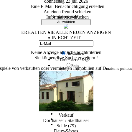
donnerstag 23 juli 2026
Eine E-Mail Benachrichtigung erstellen
An einen freund schicken
Sortieren nach
Informationen drucken
Auswählen
ERHALTEN SIE ALLE NEUEN ANZEIGEN
IN ECHTZEIT
Keine Anzeige ähnliche Suchkriterien
Auswählen
Sie können Ihre Suche erweitern !
Datum der Anzeige
Preis
spiele von verkauften oder vermieteten Immobilien auf
D
maisons-poitou
Anzahl der
Schlafzimmer
Fläche der
Immobilie
absteigend
10 Anzeigen pro Seite
Verkauf
Dorfhäuser / Stadthäuser
Scille (79)
Deux-Sèvres