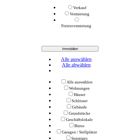
Verkauf
Vermietung
Ferienvermietung
Immobilien
Alle auswählen
Alle abwählen
Alle auswählen
Wohnungen
Häuser
Schlösser
Gebäude
Grundstücke
Geschäftslokale
Büros
Garagen / Stellplätze
Sonstiges