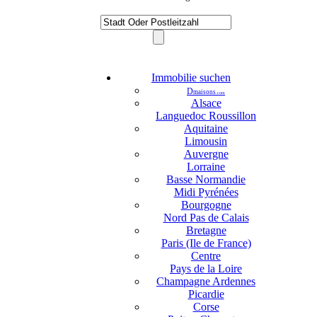
Immobilie suchen
D
maisons
.com
Alsace
Languedoc Roussillon
Aquitaine
Limousin
Auvergne
Lorraine
Basse Normandie
Midi Pyrénées
Bourgogne
Nord Pas de Calais
Bretagne
Paris (Ile de France)
Centre
Pays de la Loire
Champagne Ardennes
Picardie
Corse